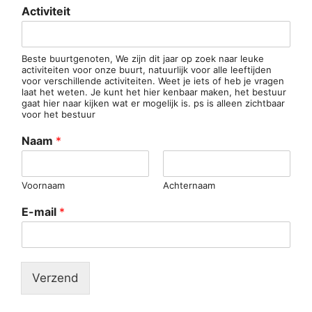
A
Activiteit
c
t
i
v
Beste buurtgenoten, We zijn dit jaar op zoek naar leuke
activiteiten voor onze buurt, natuurlijk voor alle leeftijden
i
voor verschillende activiteiten. Weet je iets of heb je vragen
t
laat het weten. Je kunt het hier kenbaar maken, het bestuur
e
gaat hier naar kijken wat er mogelijk is. ps is alleen zichtbaar
i
voor het bestuur
t
Naam
*
*
N
a
a
Voornaam
Achternaam
m
E-mail
*
Verzend