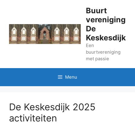
Ga
Buurt
naar
vereniging
de
inhoud
De
Keskesdijk
Een
buurtvereniging
met passie
Menu
De Keskesdijk 2025
activiteiten