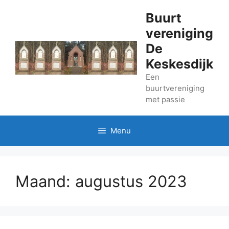
Ga
Buurt
naar
vereniging
de
inhoud
De
Keskesdijk
Een
buurtvereniging
met passie
Menu
Maand:
augustus 2023