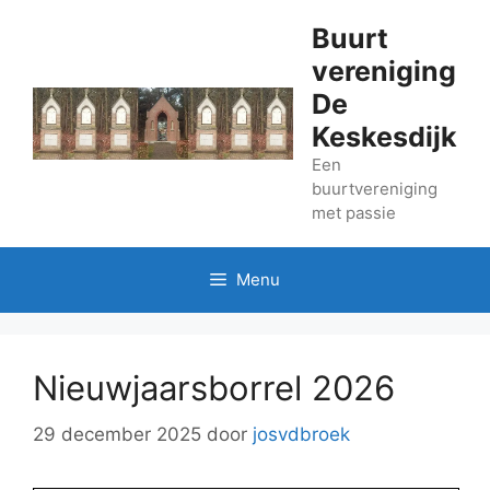
Ga
Buurt
naar
vereniging
de
inhoud
De
Keskesdijk
Een
buurtvereniging
met passie
Menu
Nieuwjaarsborrel 2026
29 december 2025
door
josvdbroek