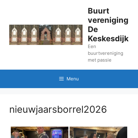
Ga
Buurt
naar
vereniging
de
inhoud
De
Keskesdijk
Een
buurtvereniging
met passie
Menu
nieuwjaarsborrel2026