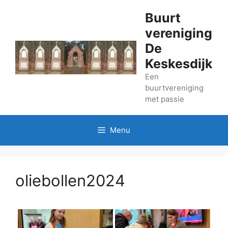
Ga
Buurt
naar
vereniging
de
inhoud
De
Keskesdijk
Een
buurtvereniging
met passie
Menu
oliebollen2024