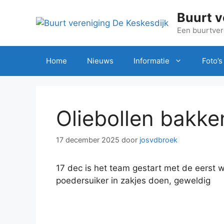
Ga
Buurt v
naar
de
Een buurtver
inhoud
Home
Nieuws
Informatie
Foto’s
Oliebollen bakk
17 december 2025
door
josvdbroek
17 dec is het team gestart met de eerst 
poedersuiker in zakjes doen, geweldig